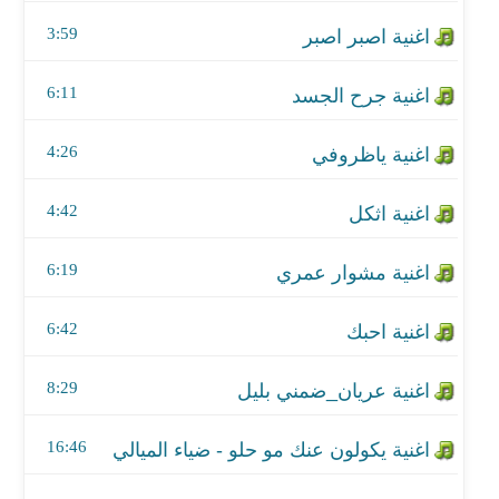
اغنية اثكل
3:59
اغنية مشوار عمري
6:11
اغنية احبك
4:26
اغنية عريان_ضمني بليل
اغنية يكولون عنك مو حلو - ضياء الميالي
4:42
اغنية تريد تسامح
6:19
اغنية الهجع
6:42
اغنية انشد
8:29
اغنية موال - اغنية سافر
16:46
اغنية نازل يا قطار الشوگ