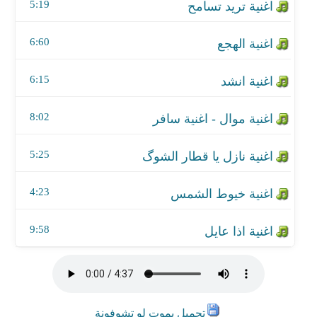
اغنية خيوط الشمس
5:19
اغنية اذا عايل
6:60
6:15
8:02
5:25
4:23
9:58
تحميل يموت لو تشوفونة