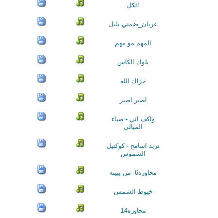
اثكل
عريان_ضمني بليل
المهم مو مهم
يلوك الكاس
جزاك الله
اصبر اصبر
واكف اني - ضياء
الميالي
تريد اسامح - كوكتيل
الشموس
محاوره6- من يبينه
خيوط الشمس
محاوره14