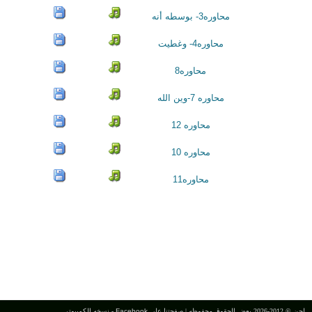
محاوره3- بوسطه أنه
محاوره4- وغطيت
محاوره8
محاوره 7-وين الله
محاوره 12
محاوره 10
محاوره11
لحن © 2012-2026 بعض الحقوق محفوظه |
صفحتنا على Facebook
-
نسخه الكمبيوتر