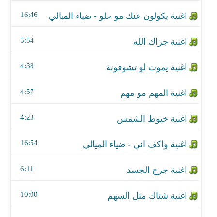
اغنية المهم مو مهم
16:46
اغنية خيوط الشمس
5:54
اغنية واكف اني - ضياء الميالي
4:38
اغنية جرح الجسد
اغنية شتاك مثل السهم
4:57
اغنية اصبر اصبر
4:23
اغنية والله كبرنا بسرعة
16:54
اغنية تريد اسامح - كوكتيل الشموس
6:11
اغنية موال - اغنية سافر
10:00
اغنية احبك