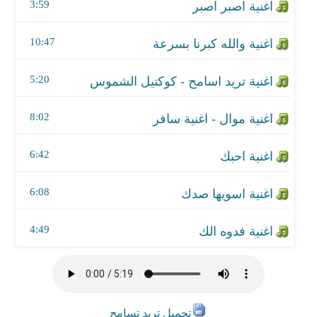
اغنية اسويها صدك
3:59
اغنية فدوه الك
10:47
5:20
8:02
6:42
6:08
4:49
تحميل تريد تسامح