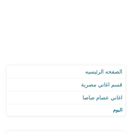
الصفحه الرئيسيه
قسم اغاني مصرية
اغاني عصام صاصا
اغنية مهرجان اسد ومجنن الاشبال ...
اغنية مهرجان متبعديش غيرك مليش ما الناس باعوني
البوم
اغنية مهرجان انا فاتح ليكو مقبره
اغنية مهرجان امير ومليش اميره