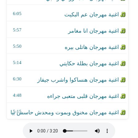
اغنية مهرجان قلبى متعبى جراءه
6:05
اغنية مهرجان مخنوق وبموت ومحدش حاسس بيا - مع
5:57
5:50
5:14
6:30
4:48
5:15