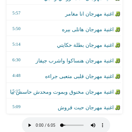
اغنية مهرجان مخنوق وبموت ومحدش حاسس بيا - مع
5:57
اغنية مهرجان حبت قروش
5:50
5:14
6:30
4:48
5:15
5:09