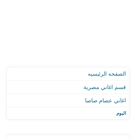
الصفحه الرئيسيه
قسم اغاني مصرية
اغاني عصام صاصا
اغنية مهرجان عم البكيت
اغنية مهرجان متبعديش غيرك مليش ما الناس باعوني
البوم
اغنية مهرجان انا فاتح ليكو مقبره
اغنية مهرجان امير ومليش اميره