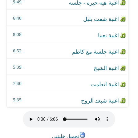
اغنية اتعلمت
9:49
اغنية شبعد الروح
6:40
8:08
6:52
5:39
7:40
5:35
تحميل خليتني