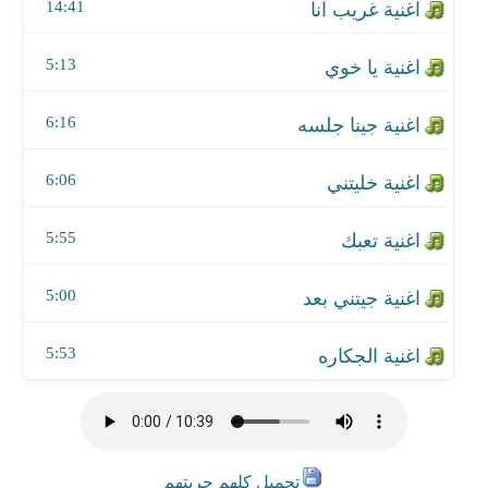
اغنية جيتني بعد
14:41
اغنية الجكاره
5:13
6:16
6:06
5:55
5:00
5:53
تحميل كلهم جريتهم