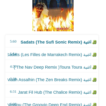
اغنية Sadats (Les Filles de Marrakech Remix)
اغنية The Nav Deep Remix )Toura Toura )
اغنية Madh Assalhin (The Zen Breaks Remix)
5:60
اغنية Jarat Fil Hub (The Chalice Remix)
اغنية Im Ninalou (The Groovio Deep End Remix)
5:54
اغنية Toura Toura (The Medina Remix)
4:39
اغنية Alkher Illa Doffor (The Nectar Remix)
7:53
6:31
6:08