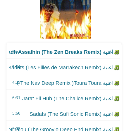
اغنية Sadats (Les Filles de Marrakech Remix)
اغنية The Nav Deep Remix )Toura Toura )
اغنية Jarat Fil Hub (The Chalice Remix)
7:53
اغنية Sadats (The Sufi Sonic Remix)
اغنية Im Ninalou (The Groovio Deep End Remix)
5:54
اغنية Toura Toura (The Medina Remix)
4:39
اغنية Alkher Illa Doffor (The Nectar Remix)
6:31
5:60
6:08