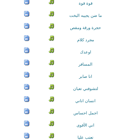
قوة قوة
ما ضن يجيبه البخت
حجرة ورقة ومقص
مجرد كلام
اوعدك
المسافر
انا صابر
لتشوفني تعبان
انسان اناني
اجمل احساس
اني الأقوى
تعتب عليا