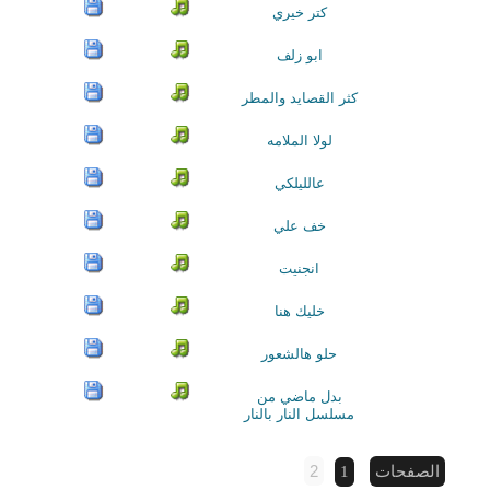
كتر خيري
ابو زلف
كثر القصايد والمطر
لولا الملامه
عالليلكي
خف علي
انجنيت
خليك هنا
حلو هالشعور
بدل ماضي من
مسلسل النار بالنار
2
الصفحات
1