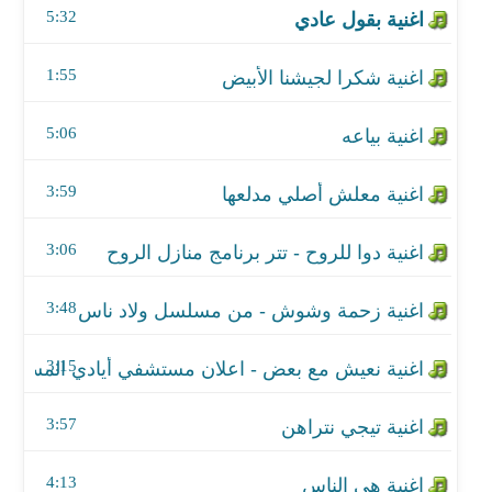
5:32
اغنية دوا للروح - تتر برنامج منازل الروح
1:55
اغنية زحمة وشوش - من مسلسل ولاد ناس
5:06
اغنية نعيش مع بعض - اعلان مستشفي أيادي المستقبل - 
3:59
اغنية تيجي نتراهن
اغنية هي الناس
3:06
اغنية بحبك وخايف
3:48
اغنية رمضان ٢٠٢٣
3:15
اغنية اصحى للكلام
3:57
اغنية عديت
4:13
اغنية هيجيلي موجوع