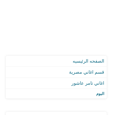
الصفحه الرئيسيه
قسم اغاني مصرية
اغاني تامر عاشور
اغنية بقول عادي
اغنية شكرا لجيشنا الأبيض
البوم
اغنية بياعه
اغنية معلش أصلي مدلعها