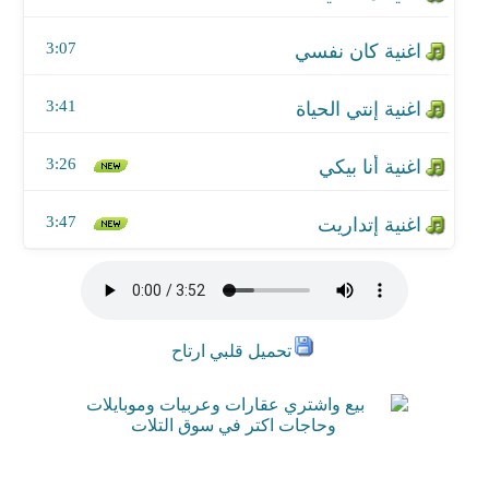
3:07
3:41
3:26
3:47
تحميل قلبي ارتاح