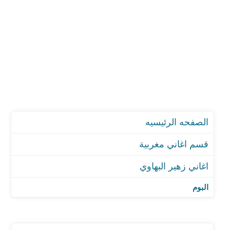
الصفحه الرئيسيه
قسم اغاني مغربية
اغاني زهير البهاوي
اغنية حبي للحياة
اغنية ليلي نهاري
البوم
اغنية حبي للحياة
اغنية Follow