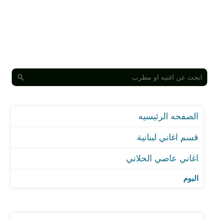
الصفحه الرئيسيه
قسم اغاني لبنانية
اغاني عاصي الحلاني
اغنية ريحة عطر
اغنية رجعتيني لبدايتي
البوم
اغنية عين القلب - مع ديانا حداد
اغنية ضحكة حبيبي