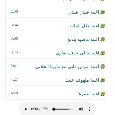
اغنية ملهوف عليك
2:38
اغنية عمرها
3:34
3:08
3:45
3:41
4:27
4:28