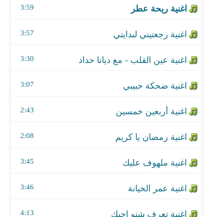
3:59
اغنية أربعين خمسين
3:57
اغنية رمضان يا كريم
3:30
اغنية ملهوف عليك
3:07
اغنية عمر الخيانة
اغنية تعرف شنو احبك
2:43
اغنية ففتي ففتي
2:08
اغنية طل الملك
3:45
اغنية ماشيه بتدلع
3:46
اغنية ياللي جبينك ضاوي
4:13
اغنية عرس قلبي مع ماريتا الحلاني