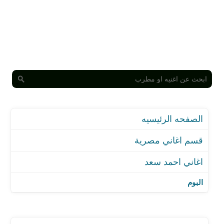
الصفحه الرئيسيه
قسم اغاني مصرية
اغاني احمد سعد
اغنية 100 حساب - مع حسن شاكوش
اغنية يا ايام بيا عدى
البوم
اغنية هدور
اغنية بركان غضب