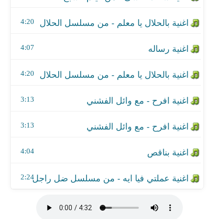
اغنية بناقص
4:20
اغنية عملتي فيا ايه - من مسلسل ضل راجل
4:07
4:20
3:13
3:13
4:04
2:24