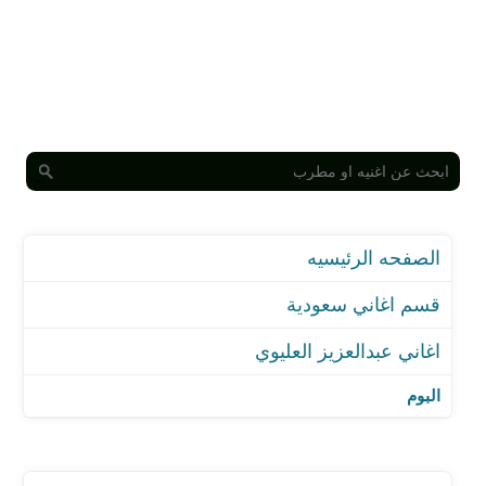
الصفحه الرئيسيه
قسم اغاني سعودية
اغاني عبدالعزيز العليوي
اغنية سامري انا امس الضحى عديت
اغنية يا أهل الركايب
البوم
اغنية دخيل عيونك
اغنية صباح برد