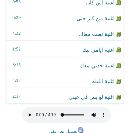
اغنية الليله
0:53
اغنية لو بص في عيني
0:29
4:32
1:52
3:15
4:32
2:17
تحميل بص بقي