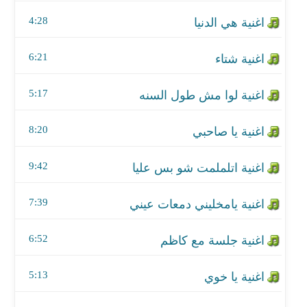
اغنية يا صاحبي
4:28
اغنية اتلملمت شو بس عليا
6:21
اغنية يامخليني دمعات عيني
5:17
اغنية جلسة مع كاظم
اغنية يا خوي
8:20
اغنية شفت بلبل
9:42
اغنية ساكت
7:39
اغنية هيه حيره - جلسه
6:52
اغنية عشرتي وياك مره
5:13
اغنية نكدر نصبر