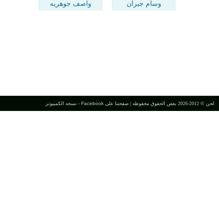
وسام جبران
واصف جوهريه
لحن © 2012-2026 بعض الحقوق محفوظه |
صفحتنا على Facebook
-
نسخه الكمبيوتر