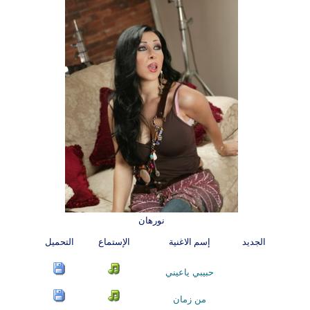
نورهان
الجديد
إسم الاغنية
الإستماع
التحميل
حبيبي ياعيني
من زمان